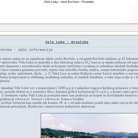
Vela Luka - otok Korčula - Hrvatska
Vela Luka - Hrvatska
vatska - opće informacije
o mjesto nalazi se na zapadnom dijelu otoka Korčule, a od grada Korčule udaljeno je 42 kilometr
stanovnika. Vela Luka se smjestila u dnu dubokog zaljeva (9,2 km) te se smatra jednom od najza
stiče ljepotom i razvedenošću obale sa brojnim otočićima i uvalama te zelenilom okolnih brežu
e bave raznima granama privrede, mjesto ima nekoliko hotela, toplice, manje industrijske pogone
ijelaz, pošta, ambulanta, škola ...). U Veloj Luci se nalazi Kulturni centar koji je smješten u staro
birku pretpovijesti iz obližnjeg neolitskog nalazišta, te rimskih lokaliteta, a osim toga ovdje je 
jetnika.
današnje Vele Luke već u prapovijesti ( 3200 g.p.k ) nalazimo tragove ljudskog prisustva o čemu 
na i gomila dokazi su o prisustvu Ilira i kasnijoj grčkoj kolonizaciji (5 s.p.k ), a brojni ostaci g
. U srednjem vijeku Vela Luka je postojala samo kao područje na kojem su korčulanski knezovi i p
građena je crkvica sv. Vicence i crkvica sv. Ivana u Gradini.
 počinje formirati kao naselje tek krajem 18. st. i od tada možemo pratiti njen stalni razvoj do da
zvijenom privredom, školstvom i raznovrsnom kulturnom aktivnosti.