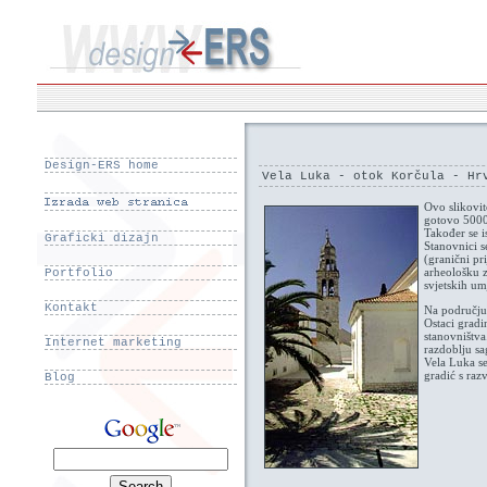
Design-ERS home
Vela Luka - otok Korčula - Hr
Ovo slikovit
gotovo 5000 
Također se i
Graficki dizajn
Stanovnici s
(granični pr
arheološku z
Portfolio
svjetskih um
Kontakt
Na području 
Ostaci gradi
stanovništva
Internet marketing
razdoblju sa
Vela Luka se
gradić s ra
Blog