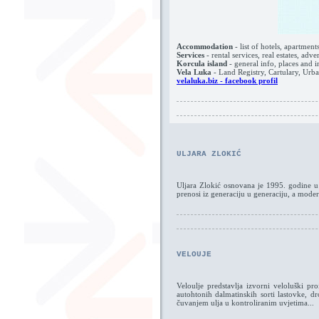
Accommodation
- list of hotels, apartmen
Services
- rental services, real estates, adver
Korcula island
- general info, places and in
Vela Luka
- Land Registry, Cartulary, Urba
velaluka.biz - facebook profil
ULJARA ZLOKIĆ
Uljara Zlokić osnovana je 1995. godine u V
prenosi iz generaciju u generaciju, a moder
VELOUJE
Veloulje predstavlja izvorni veloluški pr
autohtonih dalmatinskih sorti lastovke, 
čuvanjem ulja u kontroliranim uvjetima...