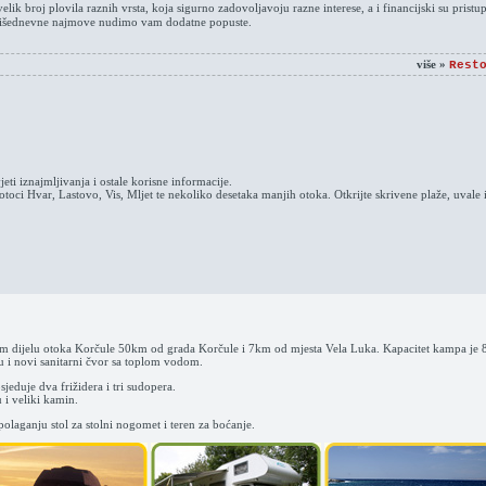
ik broj plovila raznih vrsta, koja sigurno zadovoljavoju razne interese, a i financijski su pristu
a višednevne najmove nudimo vam dodatne popuste.
više »
Rest
eti iznajmljivanja i ostale korisne informacije.
toci Hvar, Lastovo, Vis, Mljet te nekoliko desetaka manjih otoka. Otkrijte skrivene plaže, uvale
m dijelu otoka Korčule 50km od grada Korčule i 7km od mjesta Vela Luka. Kapacitet kampa je 8
u i novi sanitarni čvor sa toplom vodom.
jeduje dva frižidera i tri sudopera.
 i veliki kamin.
olaganju stol za stolni nogomet i teren za boćanje.