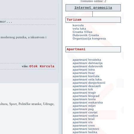
Trenutno online: 2
Internet promocija
Turizam
mor...
korcula
vela luka
Croatia Villas
Dubrovnik Croatia
a modernog putnika, a iskustvom i
Organizacija kongresa
Apartmani
apartmani hrvatska
apartmani dalmacija
više:
apartmani dubrovnik
Otok Korcula
apartmani istra
apartmani hvar
apartmani korčula
apartmani vela luka
apartmani donjerković
apartmani deacaeli
apartmani krk
apartmani trogir
apartmani biograd
apartmani brela
apartmani makarska
tura, Sport, Političke stranke, Udruge,
apartmani mljet
apartmani pag
apartmani cavtat
apartmani vodice
apartmani brač
apartmani vis
apartmani cres
apartmani lastovo
apartmani baška