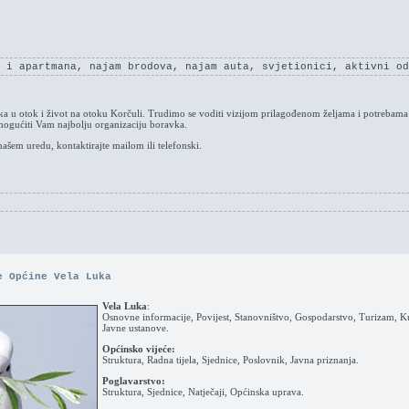
 i apartmana, najam brodova, najam auta, svjetionici, aktivni od
nika u otok i život na otoku Korčuli. Trudimo se voditi vizijom prilagođenom željama i potrebam
mogućiti Vam najbolju organizaciju boravka.
našem uredu, kontaktirajte mailom ili telefonski.
e Općine Vela Luka
Vela Luka
:
Osnovne informacije, Povijest, Stanovništvo, Gospodarstvo, Turizam, Kul
Javne ustanove.
Općinsko vijeće:
Struktura, Radna tijela, Sjednice, Poslovnik, Javna priznanja.
Poglavarstvo:
Struktura, Sjednice, Natječaji, Općinska uprava.