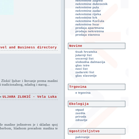
nekretnine zagreb
nekretnine dubrovnik
nekretnine pula
nekretnine zadar
nekretnine rijeka
nekretnine krk
nekretnine Korčula
nekretnine hvar
prodaja apartmana
prodaja nekretnina
prodaja stanova
Novine
avel and Business directory
tisak hrvatska
jutarnji list
vecernji list
slobodna dalmacija
glas istre
novi list
zadarski list
glas slavonije
j Zlokić ljubav i štovanje prema maslini
 tradicionalnog, mladog i starog...
Trgovina
e trgovina
 »
ULJARA ZLOKIĆ - Vela Luka
Ekologija
otpad
zastita
priroda
zdravlje
že masline jedinstven je i skladan spoj
om berbom, hladnom preradom maslina te
Ugostiteljstvo
pakiranje