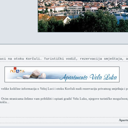
Luci na otoku Korčuli. Turistički vodič, rezervacija smještaja, a
velike količine informacija o Veloj Luci i otoku Korčuli nudi rezervaciju privatnog smještaja i p
 Ovim stranicama želimo vam približiti i opisati gradić Velu Luku, njegove turističke mogučnost, 
tošću...
Apartm