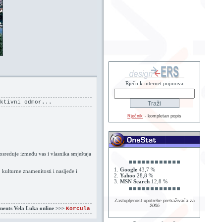
Rječnik internet pojmova
ktivni odmor...
Rječnik
- kompletan popis
osreduje između vas i vlasnika smještaja
1.
Google
43,7 %
kulturne znamenitosti i nasljeđe i
2.
Yahoo
28,8 %
3.
MSN Search
12,8 %
Zastupljenost upotrebe pretraživača za
2006
ents Vela Luka online >>>
Korcula