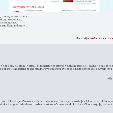
ts, rooms, houses, camps...
tising, restaurants...
teresting sites.
nistic Plans and more...
detaljnije»
Vela Luka Tr
eloj Luci, na otoku Korčuli. Maslinarstvo je simbol veloluške tradicije i kulture stoga obitel
na uljara i etnografska zbirka maslinarstva i uljarstva svjedoče o neizbježnom spoju suvremenog i
više
oizvod. Ekstra djevičansko maslinovo ulje zelenožute boje te osebujna i intezivna mirisa svje
drobnice i orgule. Prirodnost i složenost okusa očuvane su ekološkim načinom uzgoja, ručn