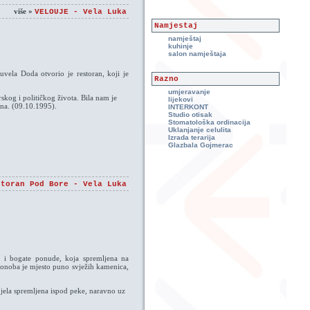
više »
VELOUJE - Vela Luka
Namjestaj
namještaj
kuhinje
salon namještaja
uvela Doda otvorio je restoran, koji je
Razno
umjeravanje
rskog i političkog života. Bila nam je
lijekovi
ana. (09.10.1995).
INTERKONT
Studio otisak
Stomatološka ordinacija
Uklanjanje celulita
Izrada terarija
Glazbala Gojmerac
storan Pod Bore - Vela Luka
e i bogate ponude, koja spremljena na
. Konoba je mjesto puno svježih kamenica,
 jela spremljena ispod peke, naravno uz