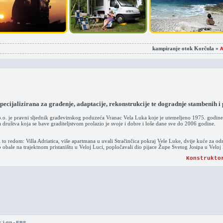
kampiranje otok Korčula »
ecijalizirana za građenje, adaptacije, rekonstrukcije te dogradnje stambenih i
o. je pravni sljednik građevinskog poduzeća Vranac Vela Luka koje je utemeljeno 1975. godine.
ruštva koja se bave graditeljstvom prolazio je svoje i dobre i loše dane sve do 2006 godine.
i to redom: Villa Adriatica, više apartmana u uvali Stračinčica pokraj Vele Luke, dvije kuće za o
 obale na trajektnom pristaništu u Veloj Luci, popločavali dio pijace Župe Svetog Josipa u Veloj L
Konstrukto