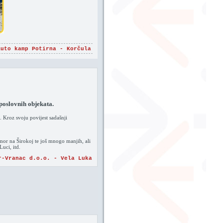
Auto kamp Potirna - Korčula
 poslovnih objekata.
 Kroz svoju povijest sadašnji
dmor na Širokoj te još mnogo manjih, ali
uci, itd.
r-Vranac d.o.o. - Vela Luka