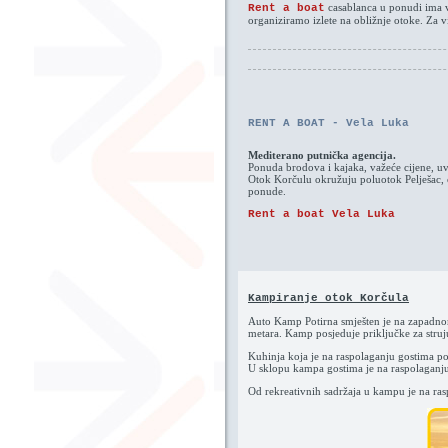
casablanca u ponudi ima vel
Rent a boat
organiziramo izlete na obližnje otoke. Z
RENT A BOAT - Vela Luka
Mediterano putnička agencija.
Ponuda brodova i kajaka, važeće cijene, uvj
Otok Korčulu okružuju poluotok Pelješac, o
ponude.
Rent a boat Vela Luka
Kampiranje otok Korčula
Auto Kamp Potirna smješten je na zapadno
metara. Kamp posjeduje priključke za struj
Kuhinja koja je na raspolaganju gostima pos
U sklopu kampa gostima je na raspolaganju
Od rekreativnih sadržaja u kampu je na rasp