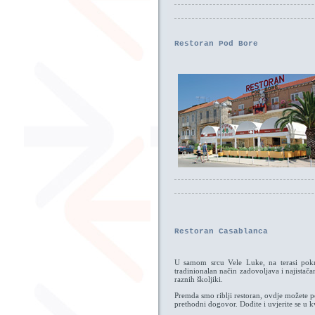
Restoran Pod Bore
Restoran Casablanca
U samom srcu Vele Luke, na terasi pokra
tradinionalan način zadovoljava i najistača
raznih školjiki.
Premda smo riblji restoran, ovdje možete p
prethodni dogovor. Dođite i uvjerite se u k