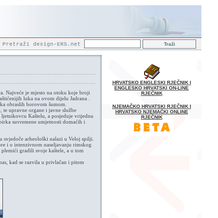
Pretraži design-ERS.net
HRVATSKO ENGLESKI RJEČNIK I
ENGLESKO HRVATSKI ON-LINE
a. Najveće je mjesto na otoku koje broji
RJEČNIK
štićenijih luka na ovom dijelu Jadrana .
ljaka obraslih borovom šumom.
NJEMAČKO HRVATSKI RJEČNIK I
, te upravne organe i javne službe
HRVATSKO NJEMAČKI ONLINE
m ljetnikovcu Kaštelu, a posjeduje vrijednu
RJEČNIK
i zbirka suvremene umjetnosti domaćih i
svjedoče arheološki nalazi u Veloj spilji.
ovore i o intenzivnom naseljavanju rimskog
lemići gradili svoje kaštele, a u tom
nas, kad se razvila u privlačan i pitom