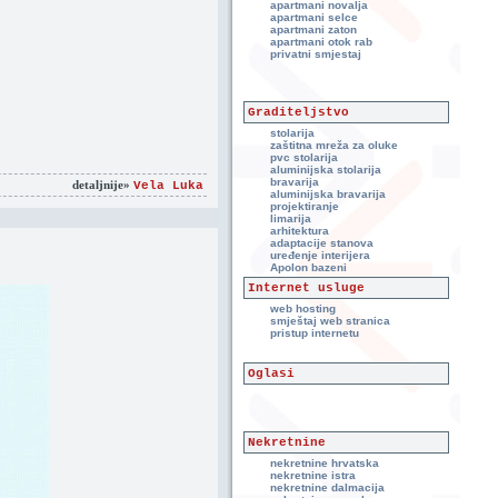
apartmani novalja
apartmani selce
apartmani zaton
apartmani otok rab
privatni smjestaj
Graditeljstvo
stolarija
zaštitna mreža za oluke
pvc stolarija
aluminijska stolarija
bravarija
detaljnije»
Vela Luka
aluminijska bravarija
projektiranje
limarija
arhitektura
adaptacije stanova
uređenje interijera
Apolon bazeni
Internet usluge
web hosting
smještaj web stranica
pristup internetu
Oglasi
Nekretnine
nekretnine hrvatska
nekretnine istra
nekretnine dalmacija