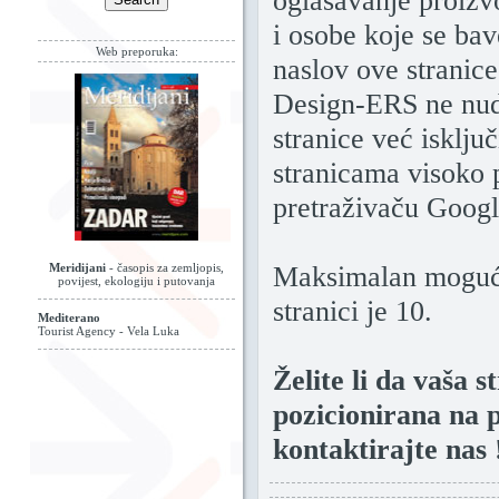
oglašavanje proizv
i osobe koje se ba
Web preporuka:
naslov ove stranice
Design-ERS ne nudi
stranice već isklju
stranicama visoko 
pretraživaču Goog
Maksimalan mogući
Meridijani
- časopis za zemljopis,
povijest, ekologiju i putovanja
stranici je 10.
Mediterano
Tourist Agency - Vela Luka
Želite li da vaša 
pozicionirana na 
kontaktirajte nas 