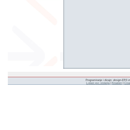
Programiranje i dizajn:
design-ERS in
L-plast pvc stolarija
|
Kroatien
|
Croa