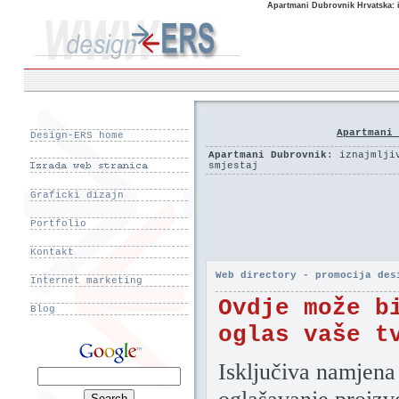
Apartmani Dubrovnik Hrvatska: i
Apartmani 
Design-ERS home
Apartmani Dubrovnik
: iznajmlji
smjestaj
Graficki dizajn
Portfolio
Kontakt
Web directory - promocija des
Internet marketing
Ovdje može b
Blog
oglas vaše t
Isključiva namjena 