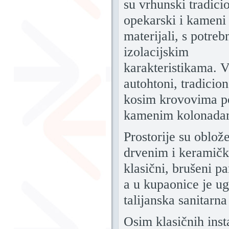
su vrhunski tradici
opekarski i kameni
materijali, s potre
izolacijskim
karakteristikama. V
autohtoni, tradicio
kosim krovovima p
kamenim kolonada
Prostorije su oblož
drvenim i keramičk
klasični, brušeni pa
a u kupaonice je u
talijanska sanitarn
Osim klasičnih insta