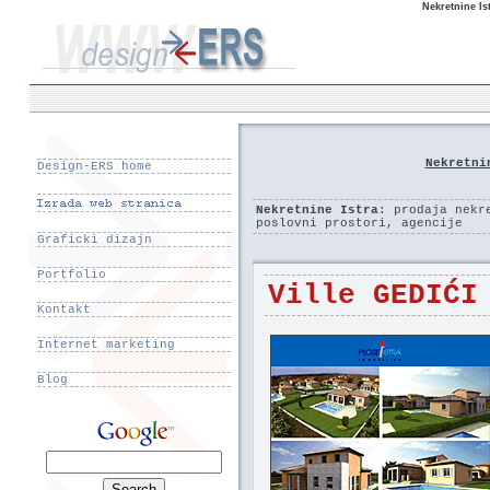
Nekretnine Is
Nekretni
Design-ERS home
Nekretnine Istra
: prodaja nekr
poslovni prostori, agencije
Graficki dizajn
Portfolio
Ville GEDIĆI
Kontakt
Internet marketing
Blog