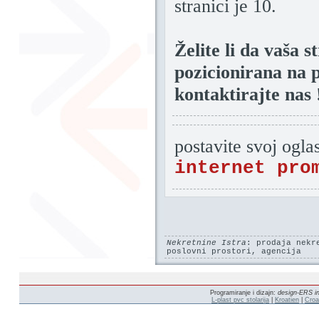
stranici je 10.
Želite li da vaša 
pozicionirana na 
kontaktirajte nas 
postavite svoj ogla
internet pro
Nekretnine Istra
: prodaja nekr
poslovni prostori, agencija
Programiranje i dizajn:
design-ERS in
L-plast pvc stolarija
|
Kroatien
|
Croa