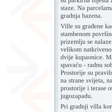
su parkirna mjesta z
staze. Na parcelam
gradnja bazena.
Ville su građene k
stambenom površin
prizemlju se nalaze
velikom natkriveno
dvije kupaonice. M
spavaću - radnu so
Prostorije su pravi
na strane svijeta, 
prostorije i terase 
jugozapadu.
Pri gradnji villa kor