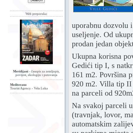
Web preporuka:
uporabnu dozvolu i
useljenje. Od ukupn
prodan jedan objekt 
Ukupna korisna pov
Gedići tip I, s nat
Meridijani
- časopis za zemljopis,
161 m2. Površina p
povijest, ekologiju i putovanja
920 m2. Villa tip I
Mediterano
Tourist Agency - Vela Luka
na parceli od 920m
Na svakoj parceli u
(travnjak, lovor, ma
automatskim zalije