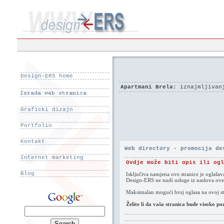
Design-ERS home
Apartmani Brela
: iznajmljivan
Graficki dizajn
Portfolio
Kontakt
Web directory - promocija de
Internet marketing
Ovdje može biti opis ili ogl
Blog
Isključiva namjena ove stranice je oglaša
Design-ERS ne nudi usluge iz naslova ove
Maksimalan mogući broj oglasa na ovoj str
Želite li da vaša stranica bude visoko p