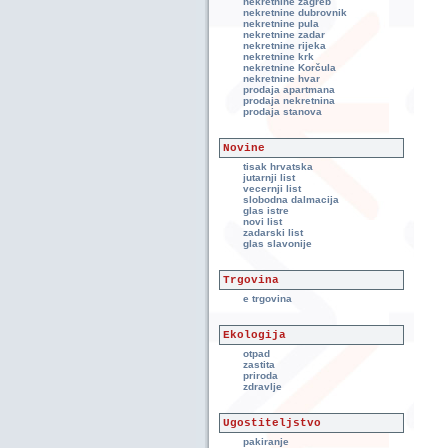
nekretnine zagreb
nekretnine dubrovnik
nekretnine pula
nekretnine zadar
nekretnine rijeka
nekretnine krk
nekretnine Korčula
nekretnine hvar
prodaja apartmana
prodaja nekretnina
prodaja stanova
Novine
tisak hrvatska
jutarnji list
vecernji list
slobodna dalmacija
glas istre
novi list
zadarski list
glas slavonije
Trgovina
e trgovina
Ekologija
otpad
zastita
priroda
zdravlje
Ugostiteljstvo
pakiranje