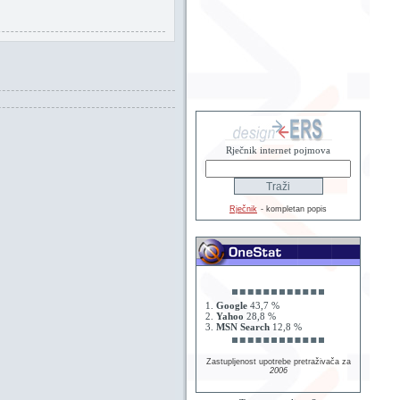
Rječnik internet pojmova
Rječnik
- kompletan popis
1.
Google
43,7 %
2.
Yahoo
28,8 %
3.
MSN Search
12,8 %
Zastupljenost upotrebe pretraživača za
2006