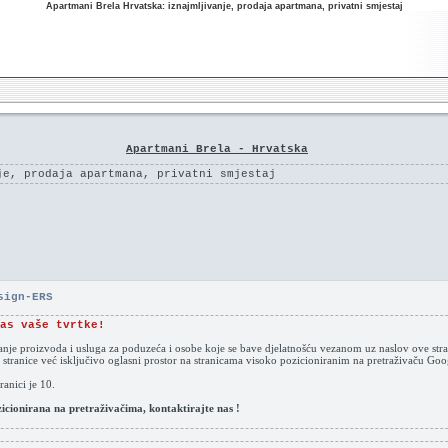
Apartmani Brela Hrvatska: iznajmljivanje, prodaja apartmana, privatni smjestaj
Apartmani Brela - Hrvatska
je, prodaja apartmana, privatni smjestaj
sign-ERS
as vaše tvrtke!
vanje proizvoda i usluga za poduzeća i osobe koje se bave djelatnošću vezanom uz naslov ove stra
 stranice već isključivo oglasni prostor na stranicama visoko pozicioniranim na pretraživaču G
anici je 10.
ozicionirana na pretraživačima, kontaktirajte nas !