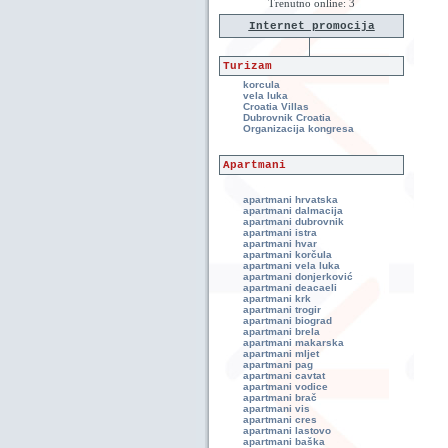
Trenutno online: 3
Internet promocija
Turizam
korcula
vela luka
Croatia Villas
Dubrovnik Croatia
Organizacija kongresa
Apartmani
apartmani hrvatska
apartmani dalmacija
apartmani dubrovnik
apartmani istra
apartmani hvar
apartmani korčula
apartmani vela luka
apartmani donjerković
apartmani deacaeli
apartmani krk
apartmani trogir
apartmani biograd
apartmani brela
apartmani makarska
apartmani mljet
apartmani pag
apartmani cavtat
apartmani vodice
apartmani brač
apartmani vis
apartmani cres
apartmani lastovo
apartmani baška