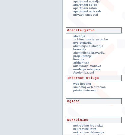
apartmani novalja
apartmani selce
apartmani zaton
apartmani otok rab
privatni smjestaj
Graditeljstvo
stolarija
zaštitna mreža za oluke
pvc stolarija
aluminijska stolarija
bravarija
aluminijska bravarija
projektiranje
limarija
arhitektura
adaptacije stanova
uređenje interijera
Apolon bazeni
Internet usluge
web hosting
smještaj web stranica
pristup internetu
Oglasi
Nekretnine
nekretnine hrvatska
nekretnine istra
nekretnine dalmacija