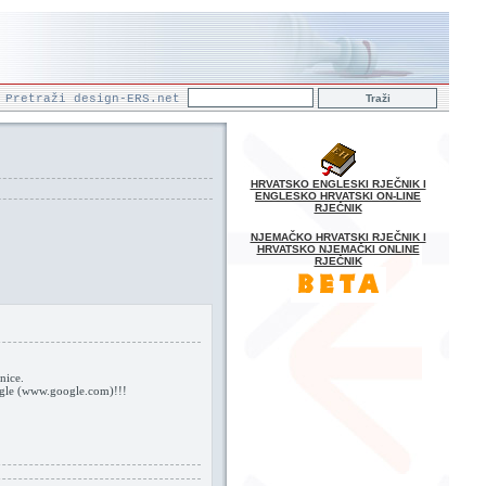
Pretraži design-ERS.net
HRVATSKO ENGLESKI RJEČNIK I
ENGLESKO HRVATSKI ON-LINE
RJEČNIK
NJEMAČKO HRVATSKI RJEČNIK I
HRVATSKO NJEMAČKI ONLINE
RJEČNIK
nice.
oogle (www.google.com)!!!