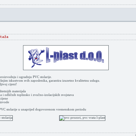
taža
 proizvodnju i ugradnju PVC stolarije.
njim iskustvom svih zaposlenika, garantira izuzetno kvalitetnu uslugu.
jivoj cijeni!
tetnijih materijala
 i odličnih toplinsko i zvučno-izolacijskih svojstava
cijene
oizvode
a PVC stolarije u unaprijed dogovorenom vremenskom periodu