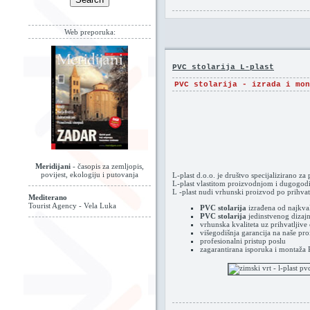
Web preporuka:
PVC stolarija L-plast
PVC stolarija - izrada i mon
Meridijani
- časopis za zemljopis,
povijest, ekologiju i putovanja
L-plast d.o.o. je društvo specijalizirano za
L-plast vlastitom proizvodnjom i dugogodiš
L -plast nudi vrhunski proizvod po prihvatl
Mediterano
Tourist Agency - Vela Luka
PVC stolarija
izrađena od najkvali
PVC stolarija
jedinstvenog dizajna
vrhunska kvaliteta uz prihvatljive 
višegodišnja garancija na naše pr
profesionalni pristup poslu
zagarantirana isporuka i montaž