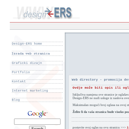
Design-ERS home
Graficki dizajn
Portfolio
Web directory - promocija de
Kontakt
Ovdje može biti opis ili ogl
Internet marketing
Isključiva namjena ove stranice je oglaša
Design-ERS ne nudi usluge iz naslova ove
Blog
Maksimalan mogući broj oglasa na ovoj str
Želite li da vaša stranica bude visoko p
postavite svoj oglas na ovu stranicu >>>
i