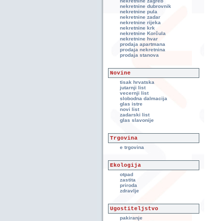
nekretnine zagreb
nekretnine dubrovnik
nekretnine pula
nekretnine zadar
nekretnine rijeka
nekretnine krk
nekretnine Korčula
nekretnine hvar
prodaja apartmana
prodaja nekretnina
prodaja stanova
Novine
tisak hrvatska
jutarnji list
vecernji list
slobodna dalmacija
glas istre
novi list
zadarski list
glas slavonije
Trgovina
e trgovina
Ekologija
otpad
zastita
priroda
zdravlje
Ugostiteljstvo
pakiranje