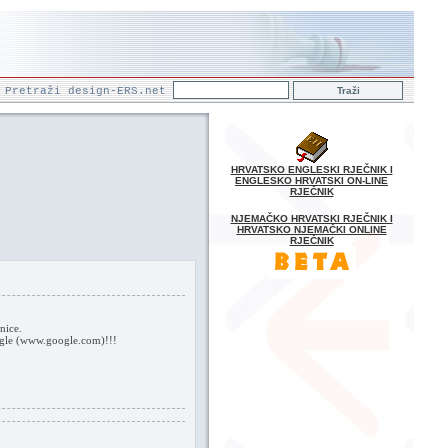
Pretraži design-ERS.net
HRVATSKO ENGLESKI RJEČNIK I
ENGLESKO HRVATSKI ON-LINE
RJEČNIK
NJEMAČKO HRVATSKI RJEČNIK I
HRVATSKO NJEMAČKI ONLINE
RJEČNIK
nice.
oogle (www.google.com)!!!