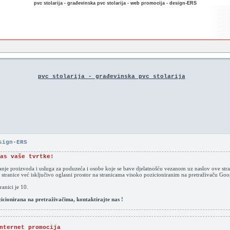
pvc stolarija - građevinska pvc stolarija - web promocija - design-ERS
pvc stolarija - građevinska pvc stolarija
sign-ERS
as vaše tvrtke!
vanje proizvoda i usluga za poduzeća i osobe koje se bave djelatnošću vezanom uz naslov ove stra
 stranice već isključivo oglasni prostor na stranicama visoko pozicioniranim na pretraživaču G
anici je 10.
ozicionirana na pretraživačima, kontaktirajte nas !
nternet promocija