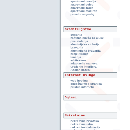
apartmani novalja
apartmani selce
apartmani zaton
apartmani otok rab
privatni smjestaj
Graditeljstvo
stolarija
zaštitna mreža za oluke
pvc stolarija
aluminijska stolarija
bravarija
aluminijska bravarija
projektiranje
limarija
arhitektura
adaptacije stanova
uređenje interijera
Apolon bazeni
Internet usluge
web hosting
smještaj web stranica
pristup internetu
Oglasi
Nekretnine
nekretnine hrvatska
nekretnine istra
nekretnine dalmacija