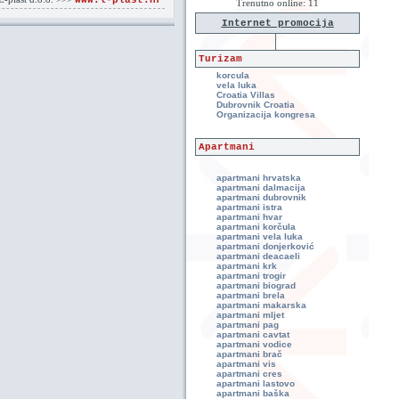
www.l-plast.hr
Trenutno online: 11
Internet promocija
Turizam
korcula
vela luka
Croatia Villas
Dubrovnik Croatia
Organizacija kongresa
Apartmani
apartmani hrvatska
apartmani dalmacija
apartmani dubrovnik
apartmani istra
apartmani hvar
apartmani korčula
apartmani vela luka
apartmani donjerković
apartmani deacaeli
apartmani krk
apartmani trogir
apartmani biograd
apartmani brela
apartmani makarska
apartmani mljet
apartmani pag
apartmani cavtat
apartmani vodice
apartmani brač
apartmani vis
apartmani cres
apartmani lastovo
apartmani baška