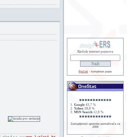
Rječnik internet pojmova
Rječnik
- kompletan popis
1.
Google
43,7 %
2.
Yahoo
28,8 %
3.
MSN Search
12,8 %
Zastupljenost upotrebe pretraživača za
2006
L-plast d.o.o. >>>