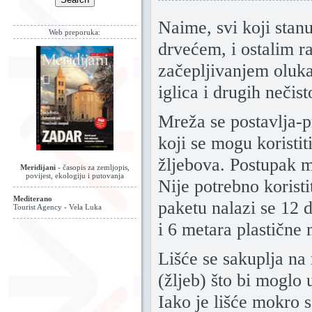
Naime, svi koji stan
Web preporuka:
drvećem, i ostalim r
začepljivanjem oluka
iglica i drugih nečist
Mreža se postavlja-p
koji se mogu koristi
žljebova. Postupak m
Meridijani
- časopis za zemljopis,
povijest, ekologiju i putovanja
Nije potrebno korist
Mediterano
paketu nalazi se 12 d
Tourist Agency - Vela Luka
i 6 metara plastične
Lišće se sakuplja na
(žljeb) što bi moglo
Iako je lišće mokro 