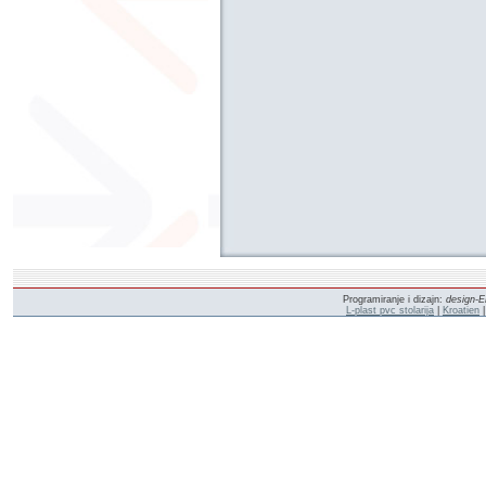
Programiranje i dizajn:
design-E
L-plast pvc stolarija
|
Kroatien