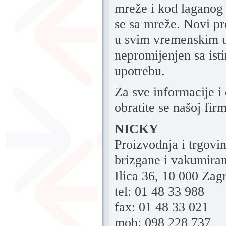
mreže i kod laganog 
se sa mreže. Novi pr
u svim vremenskim u
nepromijenjen sa ist
upotrebu.
Za sve informacije i
obratite se našoj firm
NICKY
Proizvodnja i trgovin
brizgane i vakumiran
Ilica 36, 10 000 Zag
tel: 01 48 33 988
fax: 01 48 33 021
mob: 098 228 737