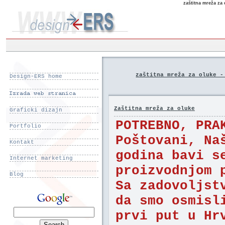
zaštitna mreža za 
zaštitna mreža za oluke -
Design-ERS home
Zaštitna mreža za oluke
Graficki dizajn
POTREBNO, PRA
Portfolio
Poštovani, Na
Kontakt
godina bavi s
Internet marketing
proizvodnjom 
Blog
Sa zadovoljst
da smo osmisl
prvi put u Hr