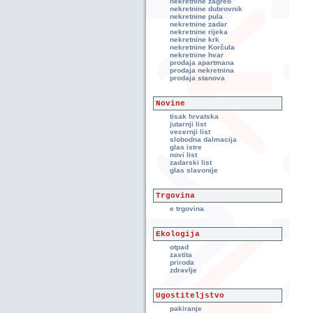
nekretnine zagreb
nekretnine dubrovnik
nekretnine pula
nekretnine zadar
nekretnine rijeka
nekretnine krk
nekretnine Korčula
nekretnine hvar
prodaja apartmana
prodaja nekretnina
prodaja stanova
Novine
tisak hrvatska
jutarnji list
vecernji list
slobodna dalmacija
glas istre
novi list
zadarski list
glas slavonije
Trgovina
e trgovina
Ekologija
otpad
zastita
priroda
zdravlje
Ugostiteljstvo
pakiranje