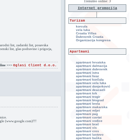
Trenutno online: 3
Internet promocija
Turizam
korcula
vela luka
Croatia Villas
Dubrovnik Croatia
Organizacija kongresa
arodni list, zadarski list, posavska
enski list, glas podravine i prigorja,
Apartmani
apartmani hrvatska
nline >>>
Oglasi Client d.o.o.
apartmani dalmacija
apartmani dubrovnik
apartmani istra
apartmani hvar
apartmani korčula
apartmani vela luka
apartmani donjerković
apartmani deacaeli
apartmani krk
apartmani trogir
apartmani biograd
apartmani brela
apartmani makarska
apartmani mljet
apartmani pag
nice.
apartmani cavtat
oogle (www.google.com)!!!
apartmani vodice
apartmani brač
apartmani vis
apartmani cres
apartmani lastovo
apartmani baška