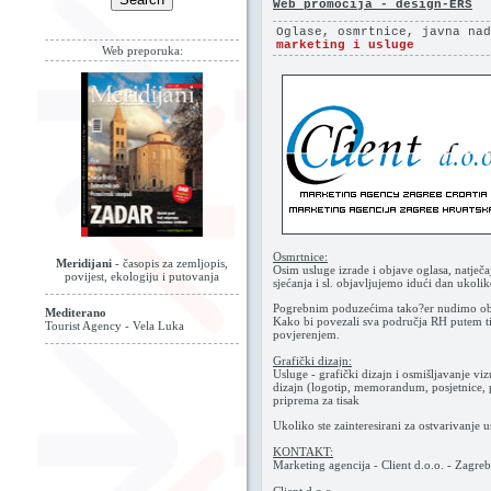
Web promocija - design-ERS
Oglase, osmrtnice, javna na
marketing i usluge
Web preporuka:
Osmrtnice:
Meridijani
- časopis za zemljopis,
Osim usluge izrade i objave oglasa, natječ
povijest, ekologiju i putovanja
sjećanja i sl. objavljujemo idući dan ukoli
Pogrebnim poduzećima tako?er nudimo obl
Mediterano
Kako bi povezali sva područja RH putem ti
Tourist Agency - Vela Luka
povjerenjem.
Grafički dizajn:
Usluge - grafički dizajn i osmišljavanje viz
dizajn (logotip, memorandum, posjetnice, pla
priprema za tisak
Ukoliko ste zainteresirani za ostvarivanje 
KONTAKT:
Marketing agencija - Client d.o.o. - Zagre