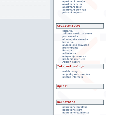
apartmani novalja
apartmani selce
apartmani zaton
apartmani otok rab
privatni smjestaj
Graditeljstvo
stolarija
zaštitna mreža za oluke
pvc stolarija
aluminijska stolarija
bravarija
aluminijska bravarija
projektiranje
limarija
arhitektura
adaptacije stanova
uređenje interijera
Apolon bazeni
Internet usluge
web hosting
smještaj web stranica
pristup internetu
Oglasi
Nekretnine
nekretnine hrvatska
nekretnine istra
nekretnine dalmacija