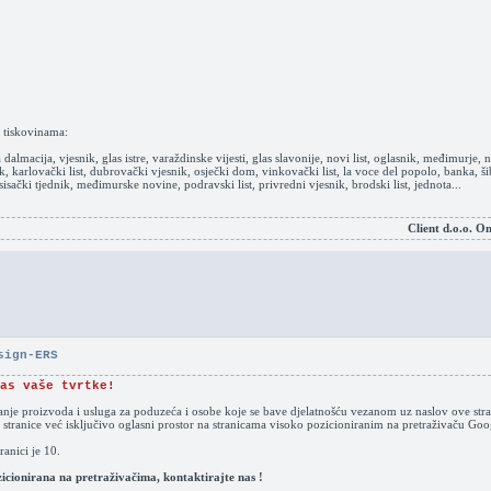
m tiskovinama:
a dalmacija, vjesnik, glas istre, varaždinske vijesti, glas slavonije, novi list, oglasnik, međimurje, n
k, karlovački list, dubrovački vjesnik, osječki dom, vinkovački list, la voce del popolo, banka, šib
 sisački tjednik, međimurske novine, podravski list, privredni vjesnik, brodski list, jednota...
Client d.o.o. O
sign-ERS
as vaše tvrtke!
vanje proizvoda i usluga za poduzeća i osobe koje se bave djelatnošću vezanom uz naslov ove stra
 stranice već isključivo oglasni prostor na stranicama visoko pozicioniranim na pretraživaču G
anici je 10.
ozicionirana na pretraživačima, kontaktirajte nas !