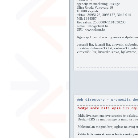
Client d.o.o.
agencija za marketing i usluge
Ulica Grada Vukovara 16
10 000 Zagreb
tel/fax: 3095176, 3095177, 3042 014
MB: 1344587
žiro račun: 2500009-1101030233
e-mail: info@client.hr
URL: www.client.hr
Agencija Client d.o.o. oglašava u sljedeći
vecernji list, jutarnji list, dnevnik, slobodn
hrvatska, dubrovački list, karlovački tjedni
virovitički list, hrvatsko slovo, bjelovarac,
Web directory - promocija de
Ovdje može biti opis ili ogl
Isključiva namjena ove stranice je oglaša
Design-ERS ne nudi usluge iz naslova ove
Maksimalan mogući broj oglasa na ovoj str
Želite li da vaša stranica bude visoko p