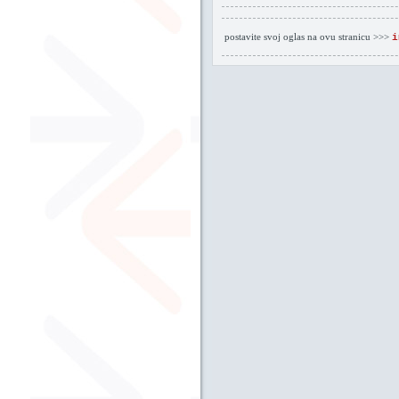
postavite svoj oglas na ovu stranicu >>>
i