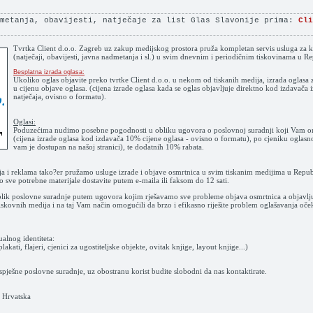
dmetanja, obavijesti, natječaje za list Glas Slavonije prima:
Cli
Tvrtka Client d.o.o. Zagreb uz zakup medijskog prostora pruža kompletan servis usluga za k
(natječaji, obavijesti, javna nadmetanja i sl.) u svim dnevnim i periodičnim tiskovinama u Re
Besplatna izrada oglasa:
Ukoliko oglas objavite preko tvrtke Client d.o.o. u nekom od tiskanih medija, izrada oglasa 
u cijenu objave oglasa. (cijena izrade oglasa kada se oglas objavljuje direktno kod izdavača
natječaja, ovisno o formatu).
Oglasi:
Poduzećima nudimo posebne pogodnosti u obliku ugovora o poslovnoj suradnji koji Vam o
(cijena izrade oglasa kod izdavača 10% cijene oglasa - ovisno o formatu), po cjeniku oglasno
vam je dostupan na našoj stranici), te dodatnih 10% rabata.
aja i reklama tako?er pružamo usluge izrade i objave osmrtnica u svim tiskanim medijima u Repub
ko sve potrebne materijale dostavite putem e-maila ili faksom do 12 sati.
ik poslovne suradnje putem ugovora kojim rješavamo sve probleme objava osmrtnica a objavlj
skovnih medija i na taj Vam način omogućili da brzo i efikasno riješite problem oglašavanja oče
ualnog identiteta:
kati, flajeri, cjenici za ugostiteljske objekte, ovitak knjige, layout knjige...)
uspješne poslovne suradnje, uz obostranu korist budite slobodni da nas kontaktirate.
b Hrvatska