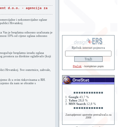
ent d.o.o. - agencija za
omercijalne i nekomercijalne oglase
publici Hrvatskoj.
za Vas je besplatna odnosno uračunata je
 iznosi 10% od cijene oglasa odnosno
Rječnik internet pojmova
mogučuje besplatnu izradu oglasa
g prostora za direktne oglašivače (koji
Rječnik
- kompletan popis
lici Hrvatskoj. Sve osmrtnice, zahvale,
ujemo ih u svim tiskovinama u RH.
kujemo da nam se obratite s
1.
Google
43,7 %
2.
Yahoo
28,8 %
3.
MSN Search
12,8 %
Zastupljenost upotrebe pretraživača za
2006