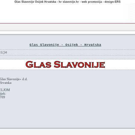
Glas Slavonije Osijek Hrvatska - hr slavonije.hr - web promocija - design-ERS
Glas Slavonije - Osijek - Hrvatska
cije
»Glas Slavonije« d.d.
Hrvatska
JELJOM
ijek:
0709