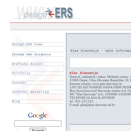
Design-ERS home
Glas Slavonije - opće informa
Graficki dizajn
Glas Slavonije
Portfolio
Osnivač, nakladnik i tiskar: Medijski centar 
31000 Osijek, Ulica Hrvatske Republike 20, 
Kontakt
Internet izdanje: www.glas-slavonije.hr
LIST IZLAZI SVAKOG DANA OSIM NED
Broj žiroračuna kod Slavonske banke d.d. Os
Internet marketing
MC "Glas Slavonije" d.d., 2393000-110204
TELEFONI GLASA SLAVONIJE
tel : 031 223 223,
Blog
E-mail: glas@glas-slavonije.tel.hr